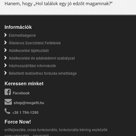
Hanem, hogy „Hol találok egy jó edzőt magamnak?”
Információk
Elérhetőségeink
Általános Szerződési Feltételek
Adatkezelési tájékoztató
Adatkezelési és adatvédelmi szabályzat
Házhozszállítási információk
Békéltető testülethez fordulás lehetősége
Keressen minket
Facebook
shop@megafit.hu
+36 1 794-1290
Force Now!
erőfejlesztés, cross-funkcionális, funkcionális tréning eszközök
nagy választék – készletről