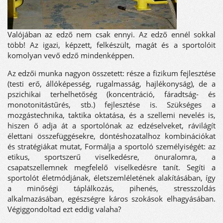
Valójában az edző nem csak ennyi. Az edző ennél sokkal
több! Az igazi, képzett, felkészült, magát és a sportolóit
komolyan vevő edző mindenképpen.
Az edzői munka nagyon összetett: része a fizikum fejlesztése
(testi erő, állóképesség, rugalmasság, hajlékonyság), de a
pszichikai terhelhetőség (koncentráció, fáradtság- és
monotonitástűrés, stb.) fejlesztése is. Szükséges a
mozgástechnika, taktika oktatása, és a szellemi nevelés is,
hiszen ő adja át a sportolónak az edzéselveket, rávilágít
élettani összefüggésekre, döntéshozatalhoz kombinációkat
és stratégiákat mutat, Formálja a sportoló személyiségét: az
etikus, sportszerű viselkedésre, önuralomra, a
csapatszellemnek megfelelő viselkedésre tanít. Segíti a
sportolót életmódjának, életszemléletének alakításában, így
a minőségi táplálkozás, pihenés, stresszoldás
alkalmazásában, egészségre káros szokások elhagyásában.
Végiggondoltad ezt eddig valaha?