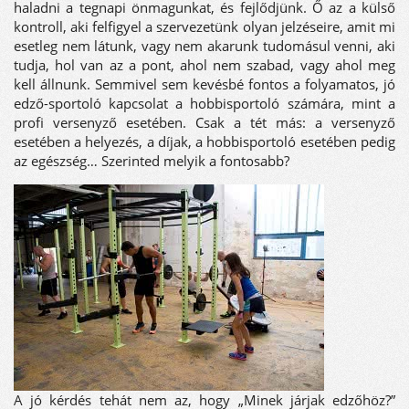
haladni a tegnapi önmagunkat, és fejlődjünk. Ő az a külső
kontroll, aki felfigyel a szervezetünk olyan jelzéseire, amit mi
esetleg nem látunk, vagy nem akarunk tudomásul venni, aki
tudja, hol van az a pont, ahol nem szabad, vagy ahol meg
kell állnunk. Semmivel sem kevésbé fontos a folyamatos, jó
edző-sportoló kapcsolat a hobbisportoló számára, mint a
profi versenyző esetében. Csak a tét más: a versenyző
esetében a helyezés, a díjak, a hobbisportoló esetében pedig
az egészség… Szerinted melyik a fontosabb?
A jó kérdés tehát nem az, hogy „Minek járjak edzőhöz?”