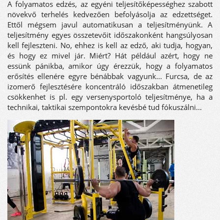
A folyamatos edzés, az egyéni teljesítőképességhez szabott
növekvő terhelés kedvezően befolyásolja az edzettséget.
Ettől mégsem javul automatikusan a teljesítményünk. A
teljesítmény egyes összetevőit időszakonként hangsúlyosan
kell fejleszteni. No, ehhez is kell az edző, aki tudja, hogyan,
és hogy ez mivel jár. Miért? Hát például azért, hogy ne
essünk pánikba, amikor úgy érezzük, hogy a folyamatos
erősítés ellenére egyre bénábbak vagyunk... Furcsa, de az
izomerő fejlesztésére koncentráló időszakban átmenetileg
csökkenhet is pl. egy versenysportoló teljesítménye, ha a
technikai, taktikai szempontokra kevésbé tud fókuszálni...