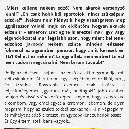
„Miért kellene nekem edző? Nem akarok versenyző
lenni!” „Én csak hobbiból sportolok, nincs szükségem
edzőre!” „Nekem nem hiányzik, hogy utasítgasson meg
ugráltasson valaki, majd én eldöntöm, hogyan akarok
edzeni!” – Ismerős? Esetleg te is éreztél már így? Vagy
elgondolkoztál már legalább azon, hogy miért kell(ene)
edzőhöz járnod? Nekem szinte minden edzésen
fölmerül az agyamban párszor, hogy „mit keresek én
itt?! Kellett ez nekem?! Ez egy állat, nem ember! Én ezt
nem tudom megcsinálni! Nem bírom tovább!”
Pedig az edzésen – sajnos - az edző az, aki megmondja, mit
kell csinálnom. Áll a terem egyik végében, és ordibál, amíg
én izzadok. Rosszabb esetben csak fikázza a
teljesítményemet: „gyerünk már, pudingok!”, jobb esetben
odajön és kissé szánakozó képpel lenyom, hogy szétszakad
a combom, vagy emel egyet a karomon, lábamon, de olyan
magasra, hogy az ízületi tokból szakadnak ki a végtagjaim,
és mihelyt az edző elereszti, rongybabaként zuhanok össze...
És úgy érzem, totál béna vagyok...