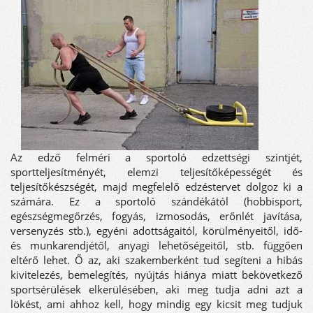
Az edző felméri a sportoló edzettségi szintjét,
sportteljesítményét, elemzi teljesítőképességét és
teljesítőkészségét, majd megfelelő edzéstervet dolgoz ki a
számára. Ez a sportoló szándékától (hobbisport,
egészségmegőrzés, fogyás, izmosodás, erőnlét javítása,
versenyzés stb.), egyéni adottságaitól, körülményeitől, idő-
és munkarendjétől, anyagi lehetőségeitől, stb. függően
eltérő lehet. Ő az, aki szakemberként tud segíteni a hibás
kivitelezés, bemelegítés, nyújtás hiánya miatt bekövetkező
sportsérülések elkerülésében, aki meg tudja adni azt a
lökést, ami ahhoz kell, hogy mindig egy kicsit meg tudjuk