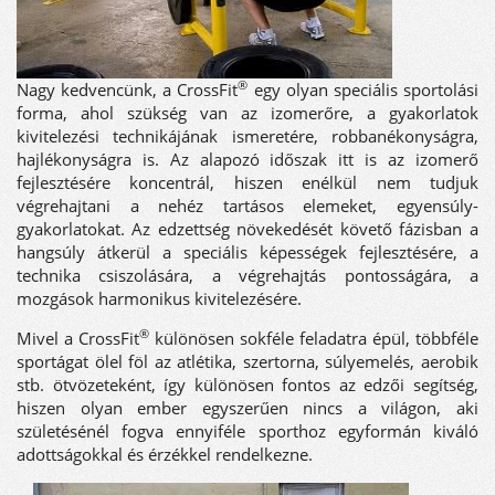
®
Nagy kedvencünk, a CrossFit
egy olyan speciális sportolási
forma, ahol szükség van az izomerőre, a gyakorlatok
kivitelezési technikájának ismeretére, robbanékonyságra,
hajlékonyságra is. Az alapozó időszak itt is az izomerő
fejlesztésére koncentrál, hiszen enélkül nem tudjuk
végrehajtani a nehéz tartásos elemeket, egyensúly-
gyakorlatokat. Az edzettség növekedését követő fázisban a
hangsúly átkerül a speciális képességek fejlesztésére, a
technika csiszolására, a végrehajtás pontosságára, a
mozgások harmonikus kivitelezésére.
®
Mivel a CrossFit
különösen sokféle feladatra épül, többféle
sportágat ölel föl az atlétika, szertorna, súlyemelés, aerobik
stb. ötvözeteként, így különösen fontos az edzői segítség,
hiszen olyan ember egyszerűen nincs a világon, aki
születésénél fogva ennyiféle sporthoz egyformán kiváló
adottságokkal és érzékkel rendelkezne.