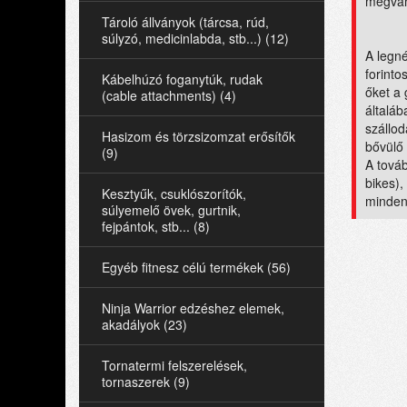
megvan
Tároló állványok (tárcsa, rúd,
súlyzó, medicinlabda, stb...) (12)
A legné
forinto
Kábelhúzó foganytúk, rudak
őket a 
(cable attachments) (4)
általáb
szállo
Hasizom és törzsizomzat erősítők
bővülő 
(9)
A továb
bikes)
Kesztyűk, csuklószorítók,
minden 
súlyemelő övek, gurtnik,
fejpántok, stb... (8)
Egyéb fitnesz célú termékek (56)
Ninja Warrior edzéshez elemek,
akadályok (23)
Tornatermi felszerelések,
tornaszerek (9)