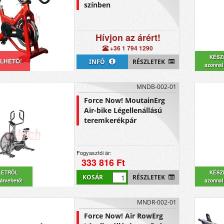
színben
Hívjon az árért!
+36 1 794 1290
KÉSZ
LHETŐ!
INFÓ
RÉSZLETEK
azonnal
MNDB-002-01
Force Now! MoutainErg
Air-bike Légellenállású
teremkerékpár
Fogyasztói ár:
333 816 Ft
LETRŐL
KÉSZ
KOSÁR
RÉSZLETEK
átvehető!
azonnal
MNDR-002-01
Force Now! Air RowErg