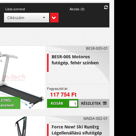
Lista sorrend
Akciós (0)
Cikkszám
BESR-005-01
BESR-005 Motoros
futógép, fehér színben
Fogyasztói ár:
117 754 Ft
LETRŐL
KOSÁR
RÉSZLETEK
 átvehető!
MNDA-002-01
Force Now! Ski RunErg
Légellenállású sífutógép