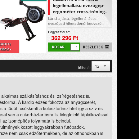
légellenállású evezőgép-
ergométer cross-tréning...
Lánchajtású, légellenállásos
evezőpad hihetetlenül kedvező...
Fogyasztói ár:
362 296 Ft
GYOTT!
KOSÁR
RÉSZLETEK
elhető -
12
látható:
 alkalmas szálkásításhoz és zsírégetéshez is.
zésforma. A kardio edzés fokozza az anyagcserét,
és a tüdőt, csökkenti a koleszterinszintet így a szív és
sal van a cukorháztartásra is. Megfelelő táplálkozással
 az izomépítés folyamata is beindul.,
örülmények között leggyakrabban futópadok,
Persze nem csak edzőtermekben, de az otthonokban is