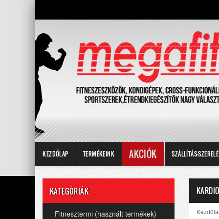
AKCIÓK
KEZDŐLAP
TERMÉKEINK
SZÁLLÍTÁS-SZERELÉ
KARDIO
KATEGÓRIÁK
Kezdőla
Fitnesztermi (használt termékek)