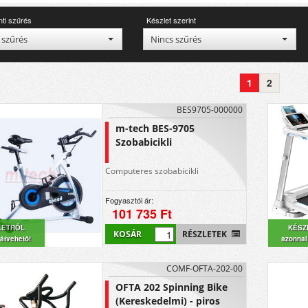
nti szűrés
Készlet szerint
 szűrés
Nincs szűrés
1
2
BES9705-000000
m-tech BES-9705
Szobabicikli
Computeres szobabicikli
Fogyasztói ár:
101 735 Ft
LETRŐL
KÉSZ
KOSÁR
RÉSZLETEK
átvehető!
azonnal
COMF-OFTA-202-00
OFTA 202 Spinning Bike
(Kereskedelmi) - piros