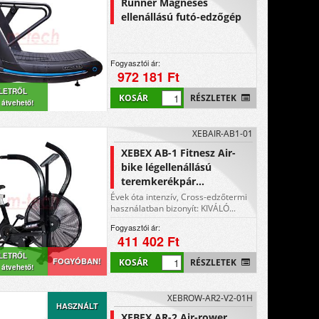
Runner Mágneses
ellenállású futó-edzőgép
Fogyasztói ár:
972 181 Ft
LETRŐL
KOSÁR
RÉSZLETEK
 átvehető!
XEBAIR-AB1-01
XEBEX AB-1 Fitnesz Air-
bike légellenállású
teremkerékpár...
Évek óta intenzív, Cross-edzőtermi
használatban bizonyít: KIVÁLÓ...
Fogyasztói ár:
411 402 Ft
LETRŐL
FOGYÓBAN!
KOSÁR
RÉSZLETEK
 átvehető!
XEBROW-AR2-V2-01H
HASZNÁLT
XEBEX AR-2 Air-rower