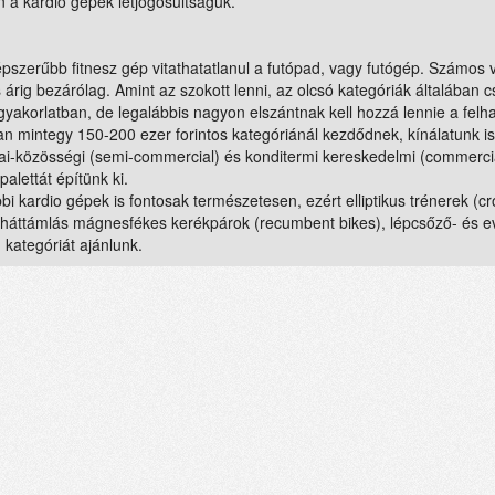
 a kardio gépek létjogosultságuk.
pszerűbb fitnesz gép vitathatatlanul a futópad, vagy futógép. Számos vá
s árig bezárólag. Amint az szokott lenni, az olcsó kategóriák általában c
gyakorlatban, de legalábbis nagyon elszántnak kell hozzá lennie a fel
an mintegy 150-200 ezer forintos kategóriánál kezdődnek, kínálatunk is
dai-közösségi (semi-commercial) és konditermi kereskedelmi (commercia
palettát építünk ki.
bi kardio gépek is fontosak természetesen, ezért elliptikus trénerek (
, háttámlás mágnesfékes kerékpárok (recumbent bikes), lépcsőző- és e
kategóriát ajánlunk.