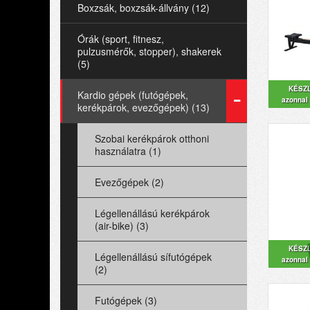
Boxzsák, boxzsák-állvány (12)
Órák (sport, fitnesz,
pulzusmérők, stopper), shakerek
(5)
KÉSZ
Kardio gépek (futógépek,
azonnal 
kerékpárok, evezőgépek) (13)
Szobai kerékpárok otthoni
használatra (1)
Evezőgépek (2)
Légellenállású kerékpárok
(air-bike) (3)
KÉSZ
Légellenállású sífutógépek
azonnal 
(2)
Futógépek (3)