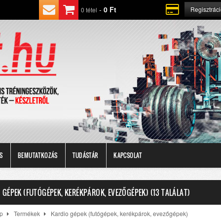
-
0 Ft
Regisztrác
0 tétel
S
BEMUTATKOZÁS
TUDÁSTÁR
KAPCSOLAT
 GÉPEK (FUTÓGÉPEK, KERÉKPÁROK, EVEZŐGÉPEK) (13 TALÁLAT)
p
Termékek
Kardio gépek (futógépek, kerékpárok, evezőgépek)