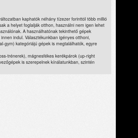
ltozatban kaphatók néhány tízezer forinttól több millió
sak a helyet foglalják otthon, használni nem igen lehet
használónak. A használhatónak tekinthető gépek
 innen indul. Választékunkban igényes otthoni,
l-gym) kategóriájú gépek is megtalálhatók, egyre
cross-trénerek), mágnesfékes kerékpárok (up-right
vezőgépek is szerepelnek kínálatunkban, szintén