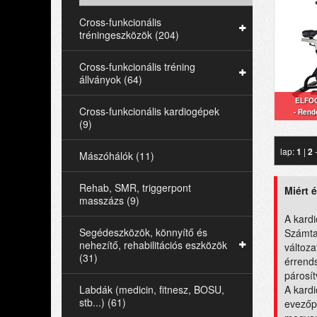
Cross-funkcionális
tréningeszközök (204)
Cross-funkcionális tréning
állványok (64)
ELFOG
Cross-funkcionális kardiogépek
- Rende
(9)
lap:
1
|
2
-
Mászóhálók (11)
Rehab, SMR, triggerpont
Miért 
masszázs (9)
A kardi
Segédeszközök, könnyítő és
Számta
nehezítő, rehabilitációs eszközök
változa
(31)
érrends
párosít
Labdák (medicin, fitnesz, BOSU,
A kard
stb...) (61)
evezőpa