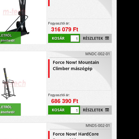
Fogyasztói ár:
316 079 Ft
LETRŐL
KOSÁR
RÉSZLETEK
 átvehető!
MNDC-002-01
Force Now! Mountain
Climber mászógép
Fogyasztói ár:
686 390 Ft
LETRŐL
KOSÁR
RÉSZLETEK
 átvehető!
MNDS-002-01
Force Now! HardCore