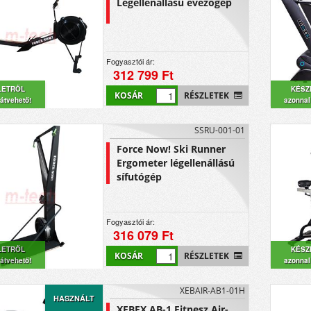
Légellenállású evezőgép
Fogyasztói ár:
312 799 Ft
LETRŐL
KÉSZ
KOSÁR
RÉSZLETEK
átvehető!
azonnal
SSRU-001-01
Force Now! Ski Runner
Ergometer légellenállású
sífutógép
Fogyasztói ár:
316 079 Ft
LETRŐL
KÉSZ
KOSÁR
RÉSZLETEK
átvehető!
azonnal
XEBAIR-AB1-01H
HASZNÁLT
XEBEX AB-1 Fitnesz Air-