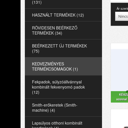
(131)
Ár szeri
HASZNÁLT TERMÉKEK (12)
Nincs
RÖVIDESEN BEÉRKEZŐ
TERMÉKEK (34)
BEÉRKEZETT ÚJ TERMÉKEK
(75)
KEDVEZMÉNYES
TERMÉKCSOMAGOK (1)
Fekpadok, súlyzóállvánnyal
kombinált fekvenyomó padok
(12)
KÉSZ
azonnal 
Smith-erőkeretek (Smith-
machine) (4)
Lapsúlyos otthoni kombinált