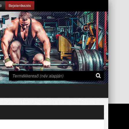
ió
Bejelentkezés