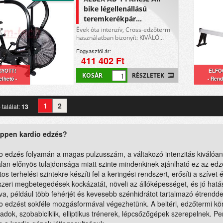
bike légellenállású
teremkerékpár...
Évek óta intenzív, Cross-edzőtermi
használatban bizonyít: KIVÁLÓ...
Fogyasztói ár:
411 402 Ft
YOTT!
ELFO
KOSÁR
RÉSZLETEK
lhető -
- Rend
1
2
 találat:
13
éppen kardio edzés?
o edzés folyamán a magas pulzusszám, a váltakozó intenzitás kiválóan
lan előnyös tulajdonsága miatt szinte mindenkinek ajánlható ez az ed
tos terhelési szintekre készíti fel a keringési rendszert, erősíti a szívet 
zeri megbetegedések kockázatát, növeli az állóképességet, és jó hatás
va, például több fehérjét és kevesebb szénhidrátot tartalmazó étrenddel
io edzést sokféle mozgásformával végezhetünk. A beltéri, edzőtermi k
dok, szobabiciklik, elliptikus trénerek, lépcsőzőgépek szerepelnek. 