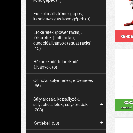
kondigépek (4)
Funkcionális tréner gépek,
kábeles-csigás kondigépek (0)
Erőkeretek (power racks),
RENDE
félkeretek (half racks),
guggolóállványok (squat racks)
(15)
Húzódzkodó-tolódzkodó
állványok (3)
Olimpiai súlyemelés, erőemelés
(66)
Súlytárcsák, kézisúlyzók,
KÉSZ
súlyzókészletek, súlyzórudak
azonnal 
(203)
Kettlebell (53)