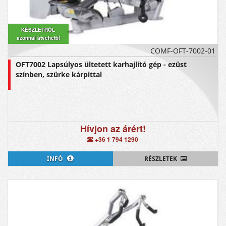
KÉSZLETRŐL
azonnal átvehető!
COMF-OFT-7002-01
OFT7002 Lapsúlyos ültetett karhajlító gép - ezüst
színben, szürke kárpittal
Hívjon az árért!
+36 1 794 1290
INFÓ
RÉSZLETEK