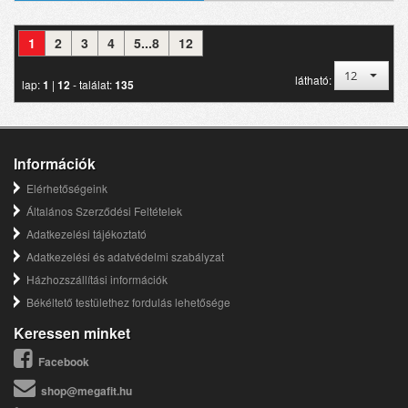
1
2
3
4
5...8
12
12
látható:
lap:
1
|
12
- találat:
135
Információk
Elérhetőségeink
Általános Szerződési Feltételek
Adatkezelési tájékoztató
Adatkezelési és adatvédelmi szabályzat
Házhozszállítási információk
Békéltető testülethez fordulás lehetősége
Keressen minket
Facebook
shop@megafit.hu