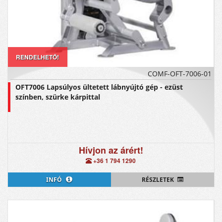
RENDELHETŐ!
COMF-OFT-7006-01
OFT7006 Lapsúlyos ültetett lábnyújtó gép - ezüst
színben, szürke kárpittal
Hívjon az árért!
+36 1 794 1290
INFÓ
RÉSZLETEK