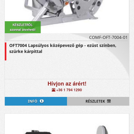
KÉSZLETRŐL
azonnal átvehető!
COMF-OFT-7004-01
OFT7004 Lapsúlyos középevező gép - ezüst színben,
szürke kárpittal
Hívjon az árért!
+36 1 794 1290
INFÓ
RÉSZLETEK