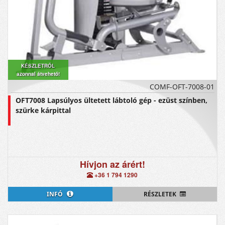
KÉSZLETRŐL
azonnal átvehető!
COMF-OFT-7008-01
OFT7008 Lapsúlyos ültetett lábtoló gép - ezüst színben,
szürke kárpittal
Hívjon az árért!
+36 1 794 1290
INFÓ
RÉSZLETEK