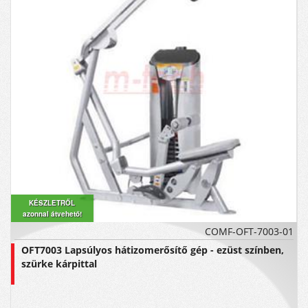
KÉSZLETRŐL
azonnal átvehető!
COMF-OFT-7003-01
OFT7003 Lapsúlyos hátizomerősítő gép - ezüst színben,
szürke kárpittal