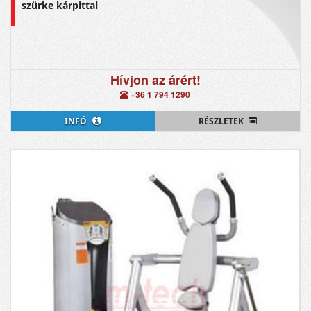
szürke kárpittal
Hívjon az árért!
+36 1 794 1290
INFÓ
RÉSZLETEK