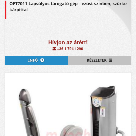
OFT7011 Lapsúlyos tárogató gép - ezüst színben, szürke
kárpittal
Hívjon az árért!
+36 1 794 1290
INFÓ
RÉSZLETEK