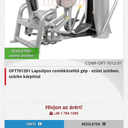
KÉSZLETRŐL
azonnal átvehető!
COMF-OFT-7012-01
OFT701201 Lapsúlyos combközelítő gép - ezüst színben,
szürke kárpittal
Hívjon az árért!
+36 1 794 1290
INFÓ
RÉSZLETEK