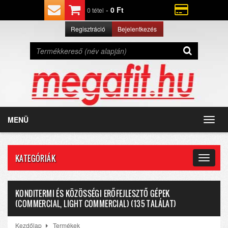
-
0 Ft
0 tétel
Regisztráció
Bejelentkezés
MENÜ
Toggl
navig
KATEGÓRIÁK
Toggle
navigat
KONDITERMI ÉS KÖZÖSSÉGI ERŐFEJLESZTŐ GÉPEK
(COMMERCIAL, LIGHT COMMERCIAL) (135 TALÁLAT)
Kezdőlap
Termékek