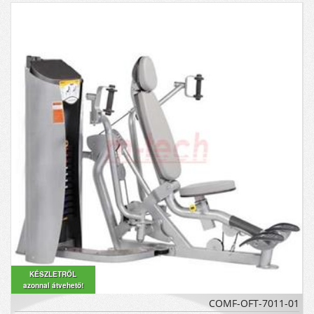
KÉSZLETRŐL
azonnal átvehető!
COMF-OFT-7011-01