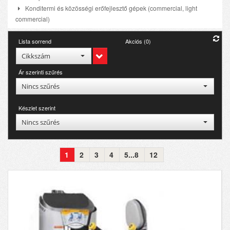
Konditermi és közösségi erőfejlesztő gépek (commercial, light
commercial)
Lista sorrend
Akciós (0)
Cikkszám
Ár szerinti szűrés
Nincs szűrés
Készlet szerint
Nincs szűrés
1
2
3
4
5...8
12