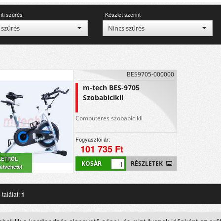
nti szűrés
Készlet szerint
 szűrés
Nincs szűrés
BES9705-000000
m-tech BES-9705
Szobabicikli
Computeres szobabicikli
Fogyasztói ár:
101 735 Ft
LETRŐL
KOSÁR
RÉSZLETEK
átvehető!
 találat:
1