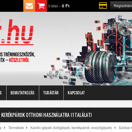
-
0 Ft
Regisztrác
0 tétel
S
BEMUTATKOZÁS
TUDÁSTÁR
KAPCSOLAT
 KERÉKPÁROK OTTHONI HASZNÁLATRA (1 TALÁLAT)
p
Termékek
Kardio gépek (futógépek, kerékpárok, evezőgépek)
Szobai 