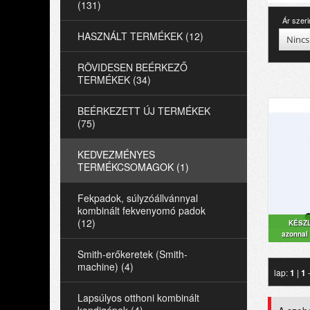
(131)
Ár szeri
HASZNÁLT TERMÉKEK (12)
Nincs
RÖVIDESEN BEÉRKEZŐ
TERMÉKEK (34)
BEÉRKEZETT ÚJ TERMÉKEK
(75)
KEDVEZMÉNYES
TERMÉKCSOMAGOK (1)
Fekpadok, súlyzóállvánnyal
kombinált fekvenyomó padok
(12)
KÉSZ
azonnal 
Smith-erőkeretek (Smith-
machine) (4)
lap:
1
|
1
-
Lapsúlyos otthoni kombinált