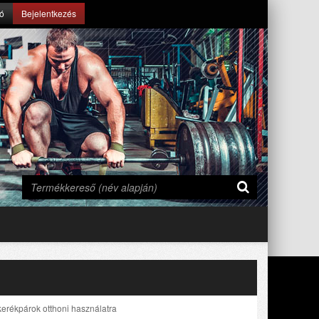
ió
Bejelentkezés
kerékpárok otthoni használatra