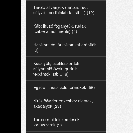
Tároló állványok (tárcsa, rúd,
súlyzó, medicinlabda, stb...) (12)
Kábelhúzó foganytúk, rudak
(cable attachments) (4)
Hasizom és törzsizomzat erősítők
(9)
Kesztyűk, csuklószorítók,
súlyemelő övek, gurtnik,
fejpántok, stb... (8)
Egyéb fitnesz célú termékek (56)
Ninja Warrior edzéshez elemek,
akadályok (23)
Tornatermi felszerelések,
tornaszerek (9)