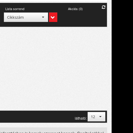
Lista sorrend
Akciós (0)
Cikkszám
12
látható: