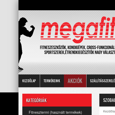
AKCIÓK
KEZDŐLAP
TERMÉKEINK
SZÁLLÍTÁS-SZERELÉ
SZOBAI
KATEGÓRIÁK
Kezdőla
Fitnesztermi (használt termékek)