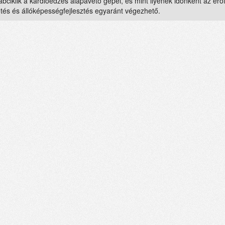
bciklik a kardioedzés alapavető gépei, és mint ilyenek időnként az er
tés és állóképességfejlesztés egyaránt végezhető.