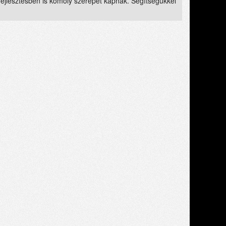
őfejlesztésben is komoly szerepet kapnak. Segítségükkel