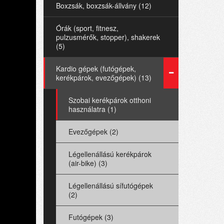
Boxzsák, boxzsák-állvány (12)
Órák (sport, fitnesz,
pulzusmérők, stopper), shakerek
(5)
Kardio gépek (futógépek,
kerékpárok, evezőgépek) (13)
Szobai kerékpárok otthoni
használatra (1)
Evezőgépek (2)
Légellenállású kerékpárok
(air-bike) (3)
Légellenállású sífutógépek
(2)
Futógépek (3)