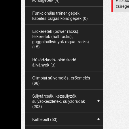
kondigépek (4)
A szoba
zsírége
Funkcionális tréner gépek,
kábeles-csigás kondigépek (0)
Erőkeretek (power racks),
félkeretek (half racks),
guggolóállványok (squat racks)
(15)
Húzódzkodó-tolódzkodó
állványok (3)
Olimpiai súlyemelés, erőemelés
(66)
Súlytárcsák, kézisúlyzók,
súlyzókészletek, súlyzórudak
(203)
Kettlebell (53)