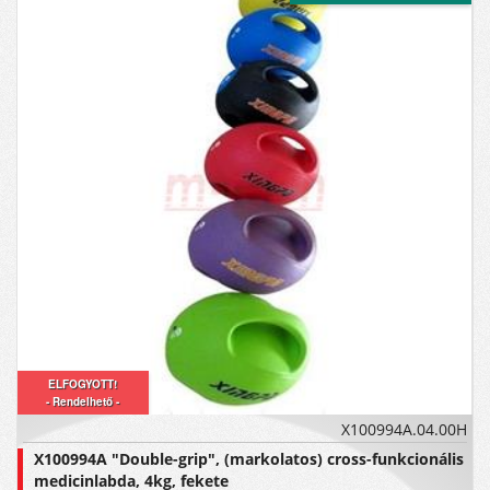
ELFOGYOTT!
- Rendelhető -
X100994A.04.00H
X100994A "Double-grip", (markolatos) cross-funkcionális
medicinlabda, 4kg, fekete