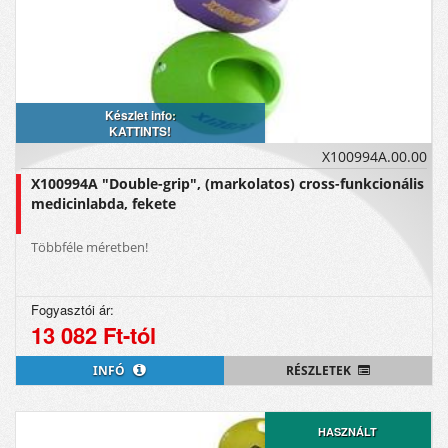
Készlet info:
KATTINTS!
X100994A.00.00
X100994A "Double-grip", (markolatos) cross-funkcionális
medicinlabda, fekete
Többféle méretben!
Fogyasztói ár:
13 082 Ft-tól
INFÓ
RÉSZLETEK
HASZNÁLT