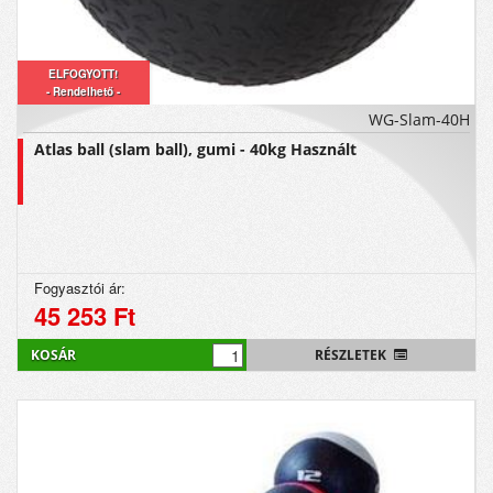
ELFOGYOTT!
- Rendelhető -
WG-Slam-40H
Atlas ball (slam ball), gumi - 40kg Használt
Fogyasztói ár:
45 253 Ft
KOSÁR
RÉSZLETEK