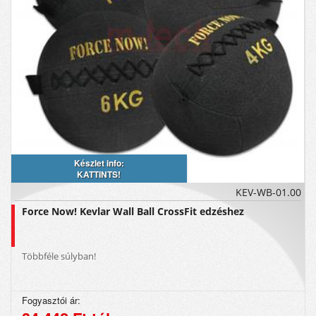
Készlet info:
KATTINTS!
KEV-WB-01.00
Force Now! Kevlar Wall Ball CrossFit edzéshez
Többféle súlyban!
Fogyasztói ár: