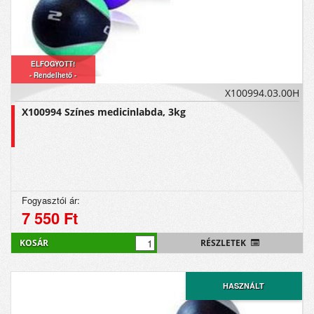
ELFOGYOTT!
- Rendelhető -
X100994.03.00H
X100994 Színes medicinlabda, 3kg
Fogyasztói ár:
7 550 Ft
KOSÁR
RÉSZLETEK
HASZNÁLT