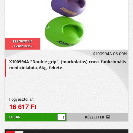
ELFOGYOTT!
- Rendelhető -
X100994A.06.00H
X100994A "Double-grip", (markolatos) cross-funkcionális
medicinlabda, 6kg, fekete
Fogyasztói ár:
16 617 Ft
KOSÁR
RÉSZLETEK