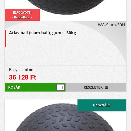
ELFOGYOTT!
- Rendelhető -
WG-Slam-30H
Atlas ball (slam ball), gumi - 30kg
Fogyasztói ár:
36 128 Ft
KOSÁR
RÉSZLETEK
HASZNÁLT