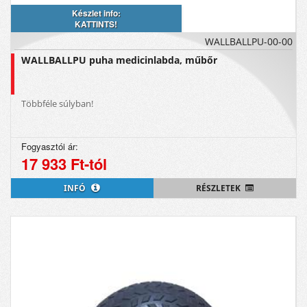
Készlet info:
KATTINTS!
WALLBALLPU-00-00
WALLBALLPU puha medicinlabda, műbőr
Többféle súlyban!
Fogyasztói ár:
17 933 Ft-tól
INFÓ
RÉSZLETEK