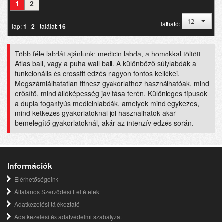
1
2
12
látható:
lap:
1
|
2
- találat:
16
Több féle labdát ajánlunk: medicin labda, a homokkal töltött
Atlas ball, vagy a puha wall ball. A különböző súlylabdák a
funkcionális és crossfit edzés nagyon fontos kellékei.
Megszámlálhatatlan fitnesz gyakorlathoz használhatóak, mind
erősítő, mind állóképesség javítása terén. Különleges típusok
a dupla fogantyús medicinlabdák, amelyek mind egykezes,
mind kétkezes gyakorlatoknál jól használhatók akár
bemelegítő gyakorlatoknál, akár az intenzív edzés során.
Információk
Elérhetőségeink
Általános Szerződési Feltételek
Adatkezelési tájékoztató
Adatkezelési és adatvédelmi szabályzat