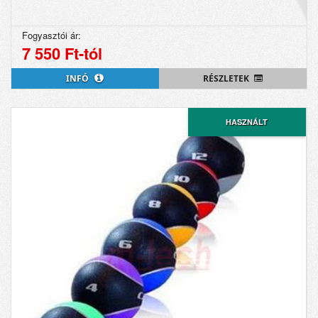
Fogyasztói ár:
7 550 Ft-tól
INFÓ
RÉSZLETEK
HASZNÁLT