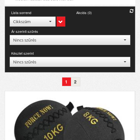
Lista sorrend
Akciós (0)
Cikkszám
Ár szerinti szűrés
Nincs szűrés
Készlet szerint
Nincs szűrés
1
2