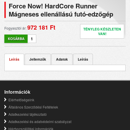
Force Now! HardCore Runner
Mágneses ellenállású futó-edzőgép
972 181 Ft
Fogyasztói ár:
TÉNYLEG KÉSZLETEN
VAN!
Leírás
Jellemzők
Adatok
Leírás
Információk
Elérhetőségeink
Általános Szerződési Feltételek
Adatkezelési tájékoztató
Adatkezelési és adatvédelmi szabályzat
Házhozszállítási információk