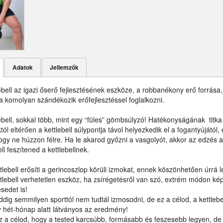
Adatok
Jellemzők
lebell az igazi őserő fejlesztésének eszköze, a robbanékony erő forrás
a komolyan szándékozik erőfejlesztéssel foglalkozni.
lebell, sokkal több, mint egy “füles” gömbsúlyzó! Hatékonyságának titk
tól eltérően a kettlebell súlypontja távol helyezkedik el a fogantyújátó
ogy ne húzzon félre. Ha le akarod győzni a vasgolyót, akkor az edzés 
ell feszítened a kettlebellnek.
tlebell erősíti a gerincoszlop körüli izmokat, ennek köszönhetően úrrá 
tlebell verhetetlen eszköz, ha zsírégetésről van szó, extrém módon képe
sedet is!
dig semmilyen sporttól nem tudtál izmosodni, de ez a célod, a kettlebe
 hét-hónap alatt látványos az eredmény!
 a célod, hogy a tested karcsúbb, formásabb és feszesebb legyen, de n