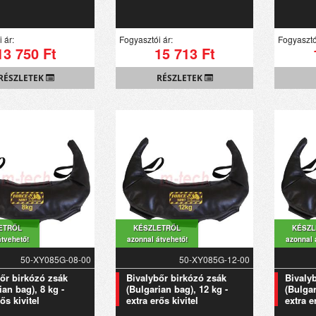
 ár:
Fogyasztói ár:
Fogyasztó
13 750 Ft
15 713 Ft
RÉSZLETEK
RÉSZLETEK
ETRŐL
KÉSZLETRŐL
KÉSZL
átvehető!
azonnal átvehető!
azonnal 
50-XY085G-08-00
50-XY085G-12-00
őr birkózó zsák
Bivalybőr birkózó zsák
Bivaly
ian bag), 8 kg -
(Bulgarian bag), 12 kg -
(Bulgar
ős kivitel
extra erős kivitel
extra e