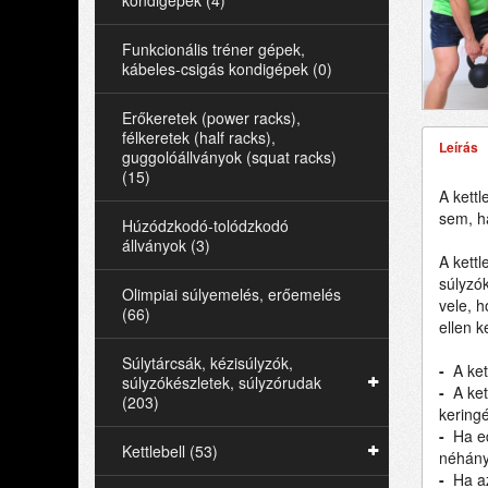
kondigépek (4)
Funkcionális tréner gépek,
kábeles-csigás kondigépek (0)
Erőkeretek (power racks),
félkeretek (half racks),
Leírás
guggolóállványok (squat racks)
(15)
A kett
sem, h
Húzódzkodó-tolódzkodó
állványok (3)
A kett
súlyzók
Olimpiai súlyemelés, erőemelés
vele, h
(66)
ellen k
Súlytárcsák, kézisúlyzók,
-
A ket
súlyzókészletek, súlyzórudak
-
A ket
(203)
keringé
-
Ha ed
Kettlebell (53)
néhány
-
Ha az