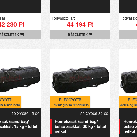
 ár:
Fogyasztói ár:
Fogyasztó
42 230 Ft
44 194 Ft
RÉSZLETEK
RÉSZLETEK
GYOTT!
ELFOGYOTT!
ELFO
em rendelhető
Jelenleg nem rendelhető
Jelenleg n
50-XY086-15-00
50-XY086-30-00
sák /sand bag/
Homokzsák /sand bag/
Homokz
sákkal, 15 kg - töltet
belső zsákkal, 30 kg - töltet
belső z
nélkül
nélkül