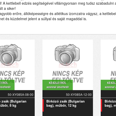
! A kettlebell edzés segítségével villámgyorsan meg tudsz szabadulni a
lt a siker!
gyobb erőre, állóképességre és atlétikus izomzatra vágysz, a kettlebel
et és küzdelmet jelent a súllyal és saját magaddal is.
ETRŐL
KÉSZLETRŐL
KÉSZL
átvehető!
azonnal átvehető!
azonnal 
50-XY085A-08-00
50-XY085A-12-00
 zsák (Bulgarian
Birkózó zsák (Bulgarian
Birkóz
űbőr, 8 kg
bag), műbőr, 12 kg
bag), 