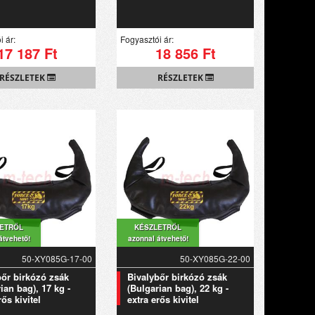
i ár:
Fogyasztói ár:
17 187 Ft
18 856 Ft
RÉSZLETEK
RÉSZLETEK
ETRŐL
KÉSZLETRŐL
átvehető!
azonnal átvehető!
50-XY085G-17-00
50-XY085G-22-00
bőr birkózó zsák
Bivalybőr birkózó zsák
ian bag), 17 kg -
(Bulgarian bag), 22 kg -
rős kivitel
extra erős kivitel