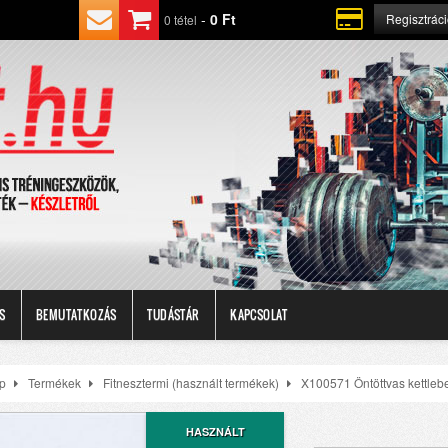
-
0 Ft
Regisztrác
0 tétel
S
BEMUTATKOZÁS
TUDÁSTÁR
KAPCSOLAT
p
Termékek
Fitnesztermi (használt termékek)
X100571 Öntöttvas kettlebel
HASZNÁLT