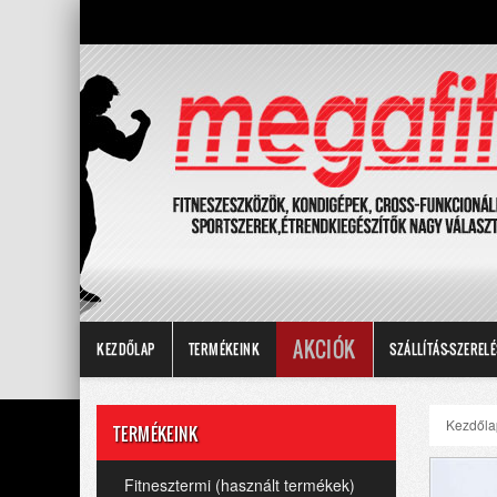
AKCIÓK
KEZDŐLAP
TERMÉKEINK
SZÁLLÍTÁS-SZERELÉ
Kezdőla
TERMÉKEINK
Fitnesztermi (használt termékek)