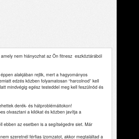
a, amely nem hiányozhat az Ön fitnesz eszköztárából
a éppen alakjában rejlik, mert a hagyományos
l, emiatt edzés közben folyamatosan “harcolnod” kell
alatt mindvégig egész testeddel meg kell feszülnöd és
lehettek derék- és hátproblémáitokon!
s olvasztani a kilókat és közben javítja a
ll ebben az esetben is a segítségedre siet. Már
em szeretnél férfias izomzatot, akkor megtaláltad a