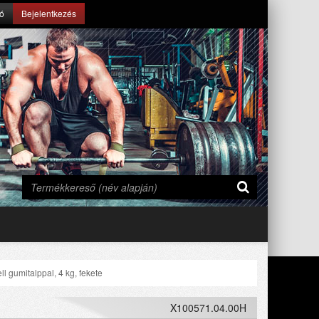
ió
Bejelentkezés
l gumitalppal, 4 kg, fekete
X100571.04.00H