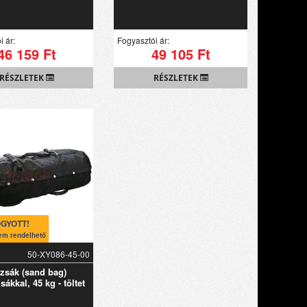
i ár:
Fogyasztói ár:
46 159 Ft
49 105 Ft
RÉSZLETEK
RÉSZLETEK
GYOTT!
em rendelhető
50-XY086-45-00
sák (sand bag)
sákkal, 45 kg - töltet