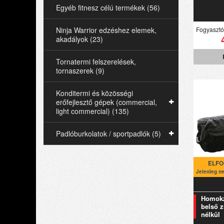
Egyéb fitnesz célú termékek (56)
Fogyasztói
Ninja Warrior edzéshez elemek,
akadályok (23)
Tornatermi felszerelések,
tornaszerek (9)
Konditermi és közösségi
erőfejlesztő gépek (commercial,
light commercial) (135)
Padlóburkolatok / sportpadlók (5)
ELFO
Jelenleg n
Homokz
belső z
nélkül