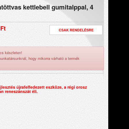
öttvas kettlebell gumitalppal, 4
 Ft
CSAK RENDELÉSRE
ncs készleten!
munkatársunknál, hogy mikorra várható a termék
ejlesztés újrafelfedezett eszköze, a régi orosz
n reneszánszát éli.