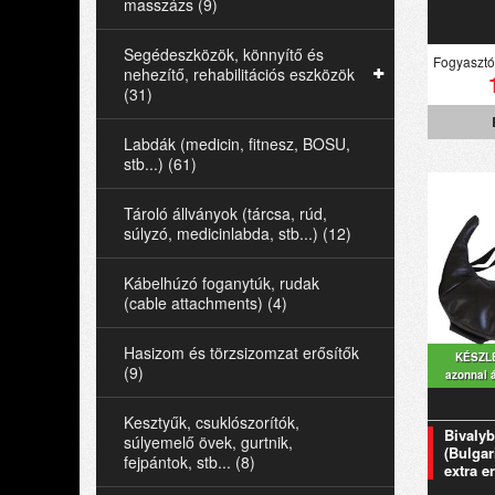
masszázs (9)
Segédeszközök, könnyítő és
Fogyasztói
nehezítő, rehabilitációs eszközök
(31)
Labdák (medicin, fitnesz, BOSU,
stb...) (61)
Tároló állványok (tárcsa, rúd,
súlyzó, medicinlabda, stb...) (12)
Kábelhúzó foganytúk, rudak
(cable attachments) (4)
Hasizom és törzsizomzat erősítők
KÉSZL
(9)
azonnal 
Kesztyűk, csuklószorítók,
Bivalyb
súlyemelő övek, gurtnik,
(Bulgar
fejpántok, stb... (8)
extra er