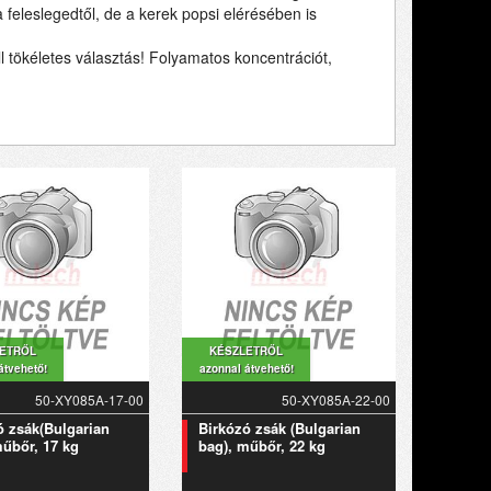
 feleslegedtől, de a kerek popsi elérésében is
l tökéletes választás! Folyamatos koncentrációt,
ETRŐL
KÉSZLETRŐL
átvehető!
azonnal átvehető!
50-XY085A-17-00
50-XY085A-22-00
ó zsák(Bulgarian
Birkózó zsák (Bulgarian
műbőr, 17 kg
bag), műbőr, 22 kg