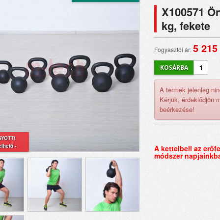
X100571 Önt
kg, fekete
5 215
Fogyasztói ár:
A termék jelenleg ni
Kérjük, érdeklődjön 
beérkezése!
YOTT!
lhető -
A kettelbell az erőf
módszer napjainkba