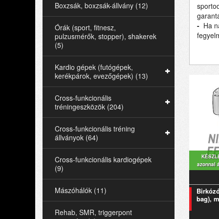
Boxzsák, boxzsák-állvány (12)
sportod
garantá
-
Ha na
Órák (sport, fitnesz,
fegyelm
pulzusmérők, stopper), shakerek
(5)
Kardio gépek (futógépek,
kerékpárok, evezőgépek) (13)
Cross-funkcionális
tréningeszközök (204)
Cross-funkcionális tréning
állványok (64)
KÉSZL
Cross-funkcionális kardiogépek
azonnal 
(9)
Mászóhálók (11)
Birkózó
bag), m
Rehab, SMR, triggerpont