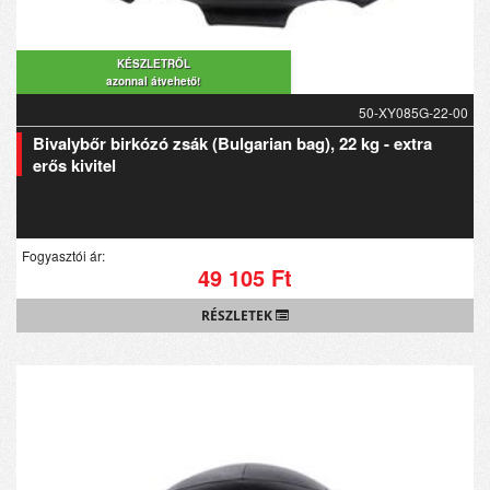
KÉSZLETRŐL
azonnal átvehető!
50-XY085G-22-00
Bivalybőr birkózó zsák (Bulgarian bag), 22 kg - extra
erős kivitel
Fogyasztói ár:
49 105 Ft
RÉSZLETEK