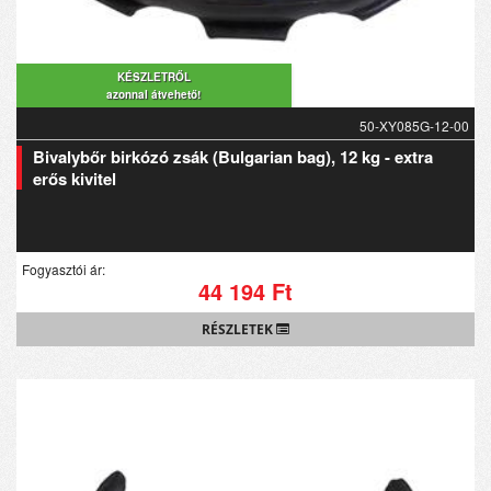
KÉSZLETRŐL
azonnal átvehető!
50-XY085G-12-00
Bivalybőr birkózó zsák (Bulgarian bag), 12 kg - extra
erős kivitel
Fogyasztói ár:
44 194 Ft
RÉSZLETEK