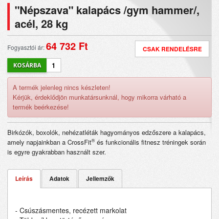
"Népszava" kalapács /gym hammer/,
acél, 28 kg
64 732 Ft
Fogyasztói ár:
CSAK RENDELÉSRE
A termék jelenleg nincs készleten!
Kérjük, érdeklődjön munkatársunknál, hogy mikorra várható a
termék beérkezése!
Birkózók, boxolók, nehézatléták hagyományos edzőszere a kalapács,
®
amely napjainkban a CrossFit
és funkcionális fitnesz tréningek során
is egyre gyakrabban használt szer.
Leírás
Adatok
Jellemzők
- Csúszásmentes, recézett markolat