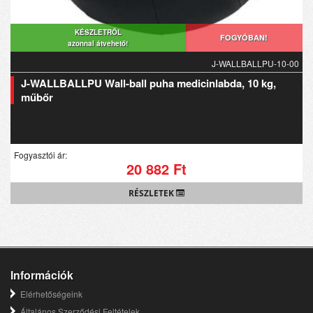
KÉSZLETRŐL
FOGYÓBAN!
azonnal átvehető!
J-WALLBALLPU-10-00
J-WALLBALLPU Wall-ball puha medicinlabda, 10 kg,
műbőr
Fogyasztói ár:
20 882 Ft
RÉSZLETEK
Információk
Elérhetőségeink
Általános Szerződési Feltételek