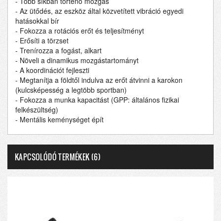
- Több síkban történő mozgás
- Az ütődés, az eszköz által közvetített vibráció egyedi
hatásokkal bír
- Fokozza a rotációs erőt és teljesítményt
- Erősíti a törzset
- Trenírozza a fogást, alkart
- Növeli a dinamikus mozgástartományt
- A koordinációt fejleszti
- Megtanítja a földtől indulva az erőt átvinni a karokon
(kulcsképesség a legtöbb sportban)
- Fokozza a munka kapacitást (GPP: általános fizikai
felkészültség)
- Mentális keménységet épít
KAPCSOLÓDÓ TERMÉKEK (
6
)