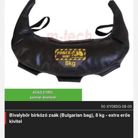
KÉSZLETRŐL
azonnal átvehető!
50-XY085G-08-00
Bivalybőr birkózó zsák (Bulgarian bag), 8 kg - extra erős
kivitel