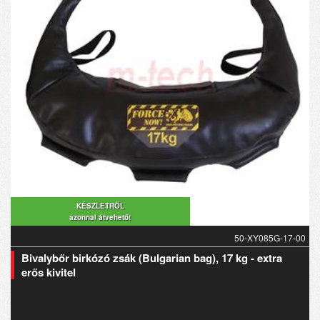
KÉSZLETRŐL
azonnal átvehető!
50-XY085G-17-00
Bivalybőr birkózó zsák (Bulgarian bag), 17 kg - extra
erős kivitel