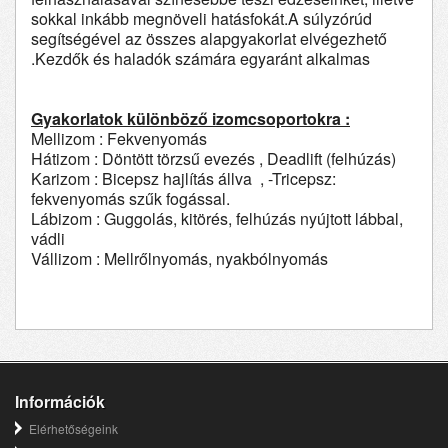
sokkal inkább megnöveli hatásfokát.A súlyzórúd
segítségével az összes alapgyakorlat elvégezhető
.Kezdők és haladók számára egyaránt alkalmas
Gyakorlatok különböző izomcsoportokra :
Mellizom : Fekvenyomás
Hátizom : Döntött törzsű evezés , Deadlift (felhúzás)
Karizom : Bicepsz hajlítás állva , -Tricepsz:
fekvenyomás szűk fogással.
Lábizom : Guggolás, kitörés, felhúzás nyújtott lábbal,
vádli
Vállizom : Mellrőlnyomás, nyakbólnyomás
Információk
Elérhetőségeink