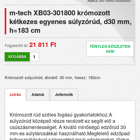
XB03.301800-000000
m-tech XB03-301800 krómozott
kétkezes egyenes súlyzórúd, d30 mm,
h=183 cm
21 811 Ft
Fogyasztói ár:
TÉNYLEG KÉSZLETEN
VAN!
Krómozott súlyzórúd, átmérő: 30 mm, hossz: 183cm
Leírás
Adatok
Jellemzők
Krómozott rúd széles fogású gyakorlatokhoz.
A
súlyzórúd középső része recézett ez segíti elő a
csúszásmentességet. A kiváló minőségű edzőrúd 30
mm-es súlytárcsákkal használható.Megfelelő edzőpad
felhasználásával színesebbé teszi edzéseinket, illetve