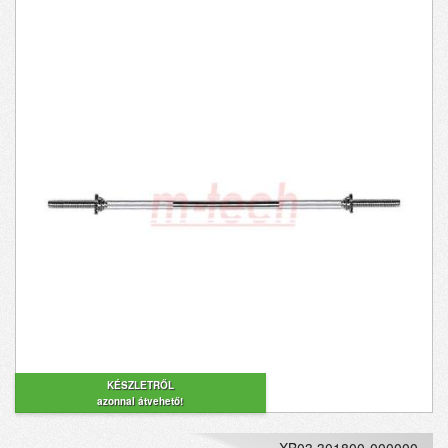
KÉSZLETRŐL
azonnal átvehető!