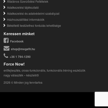
Általános Szerződési Feltételek
Adatkezelési tájékoztató
Adatkezelési és adatvédelmi szabályzat
Házhozszállítási információk
Békéltető testülethez fordulás lehetősége
Keressen minket
Facebook
shop@megafit.hu
+36 1 794-1290
Force Now!
erőfejlesztés, cross-funkcionális, funkcionális tréning eszközök
nagy választék – készletről
2026 © Minden jog fenntartva