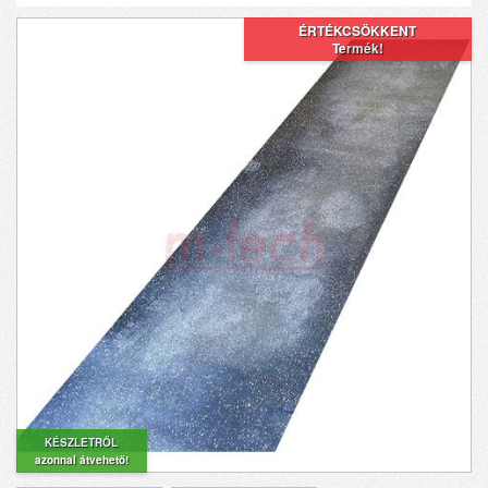
ÉRTÉKCSÖKKENT
Termék!
KÉSZLETRŐL
azonnal átvehető!