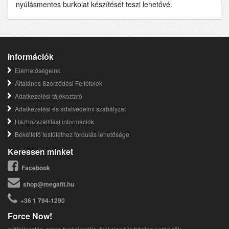
nyúlásmentes burkolat készítését teszi lehetővé.
Információk
Elérhetőségeink
Általános Szerződési Feltételek
Adatkezelési tájékoztató
Adatkezelési és adatvédelmi szabályzat
Házhozszállítási információk
Békéltető testülethez fordulás lehetősége
Keressen minket
Facebook
shop@megafit.hu
+36 1 794-1290
Force Now!