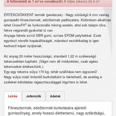
A feltüntetett ár 1 m²-re vonatkozik!
A teljes tekercs 24,4 m²
ÉRTÉKCSÖKKENT termék (penészes) - Nagy sűrűségű 6 mm vastag
gumipadló fitnesztermek, edzőtermek padlózatára. Különösen alkalmas
®
lehet CrossFit
és funkcionális tréning esetén, ahol sok talajon ülve,
fekve végzendő gyakorlat is van.
Anyaga fekete színű SBR gumi, színes EPDM pelyhekkel. Ezek
egyrészt növelik kopásállóságát, másrészt esztétikailag is igen
kedvező képet nyújtanak.
Az anyag 20 méter hosszúságú, standard 1,22 m szélességű
tekercsekben kapható. (Vágni nem áll módunkban, csak egész
tekercseket értékesítünk.)
Egy-egy tekercs súlya 170 kg, tehát szállítása nem egyszerű!
Nagy súlya miatt önterülő burkolatként is fektethető, de esetleg a
széleket kétoldalas ragasztószalaggal rögzíteni is lehet.
Leírás
Jellemzők
Adatok
Fitnesztermek, edzőtermek burkolására ajánlott
gumiszőnyeg, amely hosszú élettartamú, nagy szilárdságú,